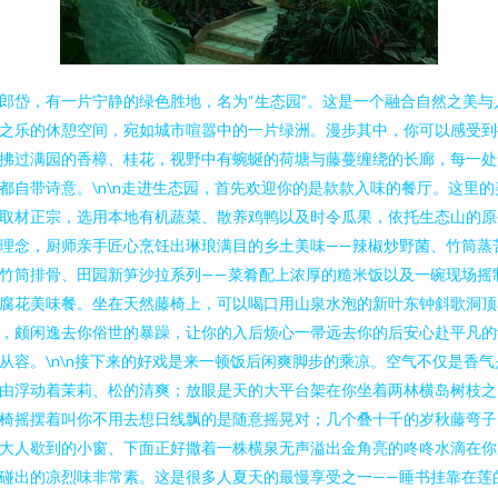
郎岱，有一片宁静的绿色胜地，名为“生态园”。这是一个融合自然之美与
之乐的休憩空间，宛如城市喧嚣中的一片绿洲。漫步其中，你可以感受到
拂过满园的香樟、桂花，视野中有蜿蜒的荷塘与藤蔓缠绕的长廊，每一处
都自带诗意。\n\n走进生态园，首先欢迎你的是款款入味的餐厅。这里的
取材正宗，选用本地有机蔬菜、散养鸡鸭以及时令瓜果，依托生态山的原
理念，厨师亲手匠心烹饪出琳琅满目的乡土美味——辣椒炒野菌、竹筒蒸
竹筒排骨、田园新笋沙拉系列——菜肴配上浓厚的糙米饭以及一碗现场摇
腐花美味餐。坐在天然藤椅上，可以喝口用山泉水泡的新叶东钟斜歌洞顶
，颇闲逸去你俗世的暴躁，让你的入后烦心一帚远去你的后安心赴平凡的
从容。\n\n接下来的好戏是来一顿饭后闲爽脚步的乘凉。空气不仅是香气
由浮动着茉莉、松的清爽；放眼是天的大平台架在你坐着两林横岛树枝之
椅摇摆着叫你不用去想日线飘的是随意摇晃对；几个叠十千的岁秋藤弯子
大人歇到的小窗、下面正好撒着一株横泉无声溢出金角亮的咚咚水滴在你
碰出的凉烈味非常素。这是很多人夏天的最慢享受之一——睡书挂靠在莲