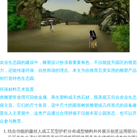
农业生态园的建设中，雕塑设计扮演着重要角色，不仅能提升园区的视觉
力，还能传递环保、自然和谐的理念。本文为你推荐五类实用的雕塑产品
你打造特色生态园。
. 环保材料艺术装置
类雕塑常使用可回收金属、再生塑料或天然石材，既美观又符合农业生态
保主旨。它们的尺寸各异，适中尺寸的圆形树状雕塑或几何形式的设备建
置在人主景观中。这类产品通过合理拼接不仅能丰富公园形态，也可以开
众参与教育。
结合功能的藤丝人或工艺型护栏分布成型物料外外展示创意运用部分