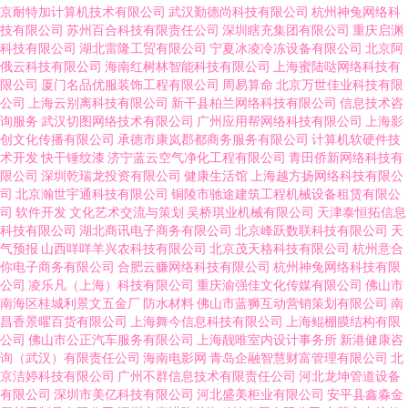
京耐特加计算机技术有限公司
武汉勤德尚科技有限公司
杭州神兔网络科
技有限公司
苏州百合科技有限责任公司
深圳瞎充集团有限公司
重庆启渊
科技有限公司
湖北雷隆工贸有限公司
宁夏冰凌冷冻设备有限公司
北京阿
俄云科技有限公司
海南红树林智能科技有限公司
上海蜜陆哒网络科技有
限公司
厦门名品优服装饰工程有限公司
周易算命
北京万世佳业科技有限
公司
上海云别离科技有限公司
新干县柏兰网络科技有限公司
信息技术咨
询服务
武汉切图网络技术有限公司
广州应用帮网络科技有限公司
上海影
创文化传播有限公司
承德市康岚郡都商务服务有限公司
计算机软硬件技
术开发
快干锤纹漆
济宁蓝云空气净化工程有限公司
青田侨新网络科技有
限公司
深圳乾瑞龙投资有限公司
健康生活馆
上海越方扬网络科技有限公
司
北京瀚世宇通科技有限公司
铜陵市驰途建筑工程机械设备租赁有限公
司
软件开发
文化艺术交流与策划
吴桥琪业机械有限公司
天津泰恒拓信息
科技有限公司
湖北商讯电子商务有限公司
北京峰跃数联科技有限公司
天
气预报
山西咩咩羊兴农科技有限公司
北京茂天格科技有限公司
杭州意合
你电子商务有限公司
合肥云赚网络科技有限公司
杭州神兔网络科技有限
公司
凌乐凡（上海）科技有限公司
重庆渝强佳文化传媒有限公司
佛山市
南海区桂城利景文五金厂
防水材料
佛山市蓝狮互动营销策划有限公司
南
昌香景曜百货有限公司
上海舞今信息科技有限公司
上海鲲棚膜结构有限
公司
佛山市公正汽车服务有限公司
上海靓唯室内设计事务所
新港健康咨
询（武汉）有限责任公司
海南电影网
青岛企融智慧财富管理有限公司
北
京洁婷科技有限公司
广州不群信息技术有限责任公司
河北龙坤管道设备
有限公司
深圳市美亿科技有限公司
河北盛美柜业有限公司
安平县鑫淼金