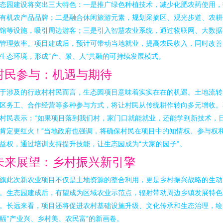
态园建设将突出三大特色：一是推广绿色种植技术，减少化肥农药使用，
有机农产品品牌；二是融合休闲旅游元素，规划采摘区、观光步道、农耕
馆等设施，吸引周边游客；三是引入智慧农业系统，通过物联网、大数据
管理效率。项目建成后，预计可带动当地就业，提高农民收入，同时改善
生态环境，形成“产、景、人”共融的可持续发展模式。
村民参与：机遇与期待
于涉及的行政村村民而言，生态园项目意味着实实在在的机遇。土地流转
区务工、合作经营等多种参与方式，将让村民从传统耕作转向多元增收。
村民表示：“如果项目落到我们村，家门口就能就业，还能学到新技术，
肯定更红火！”当地政府也强调，将确保村民在项目中的知情权、参与权
益权，通过培训支持提升技能，让生态园成为“大家的园子”。
未来展望：乡村振兴新引擎
旗此次新农业项目不仅是土地资源的整合利用，更是乡村振兴战略的生动
。生态园建成后，有望成为区域农业示范点，辐射带动周边乡镇发展特色
。长远来看，项目还将促进农村基础设施升级、文化传承和生态治理，绘
幅“产业兴、乡村美、农民富”的新画卷。